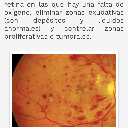
retina en las que hay una falta de
oxígeno, eliminar zonas exudativas
(con depósitos y líquidos
anormales) y controlar zonas
proliferativas o tumorales.
a
Desgarre de retina
e
ía
Desgarros retinianos: Si no son tratados a
l
tiempo se acumula líquido por debajo de ellos. La
es
fotocoagulación detiene el desarrollo de los
mismos para evitar desprendimientos de retina;
WordPress Carousel Trial Version