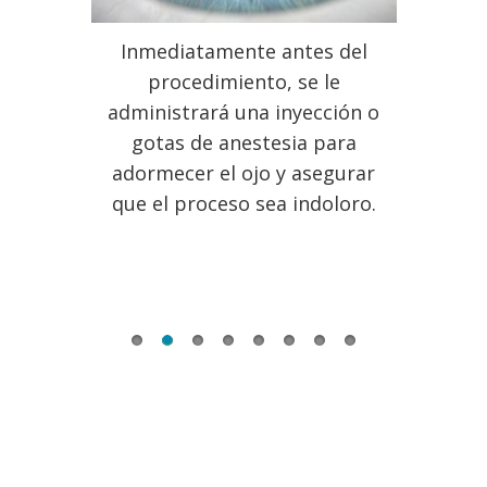
l Version
s o
Inmediatamente antes del
El cir
ía, se
procedimiento, se le
incisión
 para
administrará una inyección o
cual se 
recta
gotas de anestesia para
saco 
lente
adormecer el ojo y asegurar
retira
que el proceso sea indoloro.
int